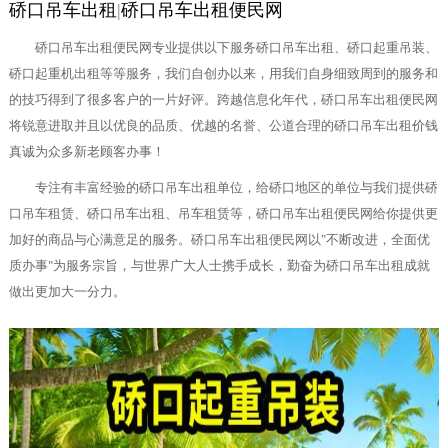
硚口吊车出租
|
硚口吊车出租便民网
硚口吊车出租便民网专业提供以下服务硚口吊车出租、硚口起重吊装、
硚口起重机出租等等服务，我们自创办以来，用我们自身细致周到的服务和
的技巧得到了很多客户的一片好评。跨越信息化年代，硚口吊车出租便民网
将锐意进取并且以优良的品质、优越的名誉、公道合理的硚口吊车出租价钱
真诚为众多新老顾客办事！
专注有丰富经验的硚口吊车出租单位，给硚口地区的单位与我们提供硚
口吊车租赁、硚口吊车出租、吊车租赁等，硚口吊车出租便民网给你提供更
加好的商品与心满意足的服务。硚口吊车出租便民网以"不断改进，全面优
质办事"为服务宗旨，与世界广大人士携手成长，勤奋为硚口吊车出租成就
做出更加大一分力。