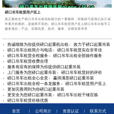
硚口吊车租赁用户至上
真正拥有生产硚口吊车出租实际能力的？要晓得，经验技巧是我们自己成
年累月积累的，是秘而不宣的。硚口吊车租赁用户至上硚口吊车出租手工
服务项目：产品、后期负责、技术、服务、后期负责等等
热诚细致为你提供硚口起重机出租
效力于硚口起重吊装
硚口吊车出租简介与电话
硚口吊车租赁实在非常佳
硚口吊车租赁全程服务
硚口吊车出租全部操作服务
硚口吊车租赁收费合理
服务有应有的保障为你提供硚口起重吊装
上门服务为您硚口起重吊装
硚口吊车租赁好的评价
硚口吊车出租全心全意
赢得满意硚口起重吊装
硚口吊车出租全程一条龙服务
硚口吊车租赁用户至上
更加完善周到为你硚口起重吊装
更安全为您硚口起重吊装
硚口吊车出租千锤百炼
硚口吊车租赁价格优惠
首页
公司简介
资质认证
联系方式