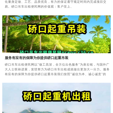
化量身定做、工艺、品质优良，有力的保证遵守规定时间内完成项目交
易。硚口吊车出租便民网的价值观：客户至上、
服务有应有的保障为你提供硚口起重吊装
硚口吊车出租便民网以"做工高深，全方位出色服务"为座右铭，与国外广
大人士联袂进展，发愤努力为硚口吊车出租成就做出更加大一分力。服务
有应有的保障为你提供硚口起重吊装我们按照"诚信为本、诚心诚意"的